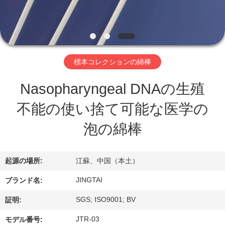
わ
た
し
標本コレクションの綿棒
た
Nasopharyngeal DNAの生殖
ち
不能の使い捨て可能な医学の
に
泡の綿棒
つ
い
起源の場所:
江蘇、中国（本土）
て
JINGTAI
ブランド名:
SGS; ISO9001; BV
証明:
工
JTR-03
モデル番号: