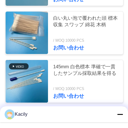
く
だ
白い丸い泡で覆われた頭 標本
収集 スワップ 綿花 木柄
さ
い
/ MOQ:10000 PCS
お問い合わせ
ニ
145mm 白色標本 準確で一貫
ュ
したサンプル採取結果を得る
ー
/ MOQ:10000 PCS
ス
お問い合わせ
事
Kacily
人気カテゴリ
すべて
件