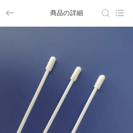
supplier.
Copyright
©
商品の詳細
2019
-
2026
suzhou
jintai
家
antistatic
products
co.ltd.
へ
All
Rights
Reserved.
製
品
ビ
デ
オ