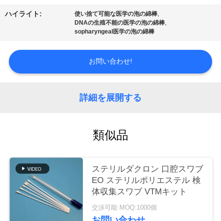
場
,
ハイライト:
使い捨て可能な医学の泡の綿棒
ツ
,
DNAの生殖不能の医学の泡の綿棒
sopharyngeal医学の泡の綿棒
ア
ー
お問い合わせ!
品
詳細を展開する
質
類似品
管
理
ステリルダクロン 口腔スワブ
EO ステリルポリエステル 検
連
体収集スワブ VTMキット
交渉可能 MOQ:1000個
絡
お問い合わせ