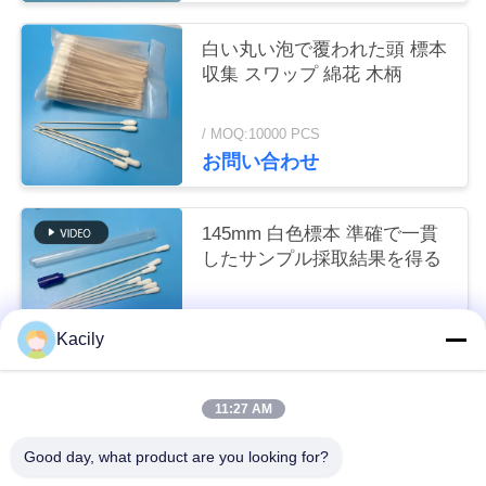
く
白い丸い泡で覆われた頭 標本
だ
収集 スワップ 綿花 木柄
さ
/ MOQ:10000 PCS
い
お問い合わせ
ニ
145mm 白色標本 準確で一貫
したサンプル採取結果を得る
ュ
ー
/ MOQ:10000 PCS
Kacily
お問い合わせ
ス
11:27 AM
人気カテゴリ
すべて
事
Good day, what product are you looking for?
件