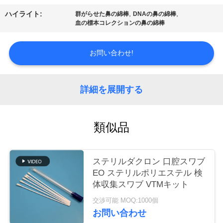
場
,
,
ハイライト:
群がらせた鼻の綿棒
DNAの鼻の綿棒
ツ
血の標本コレクションの鼻の綿棒
ア
お問い合わせ!
ー
詳細を展開する
品
質
類似品
管
理
ステリルダクロン 口腔スワブ
EO ステリルポリエステル 検
体収集スワブ VTMキット
連
交渉可能 MOQ:1000個
絡
お問い合わせ