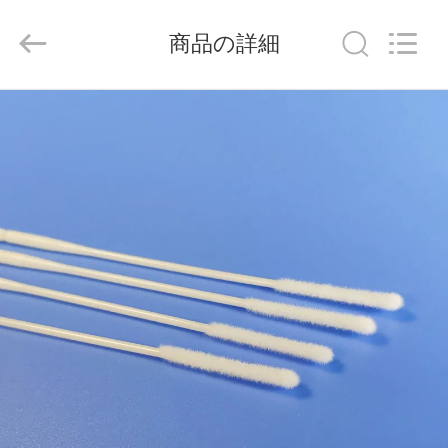
supplier.
Copyright
©
商品の詳細
2019
-
2026
suzhou
jintai
家
antistatic
products
co.ltd.
へ
All
Rights
Reserved.
製
品
ビ
デ
オ