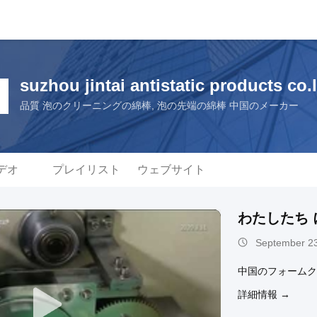
suzhou jintai antistatic products co.
品質 泡のクリーニングの綿棒, 泡の先端の綿棒 中国のメーカー
デオ
プレイリスト
ウェブサイト
わたしたち 
September 23
中国のフォームク
詳細情報 →