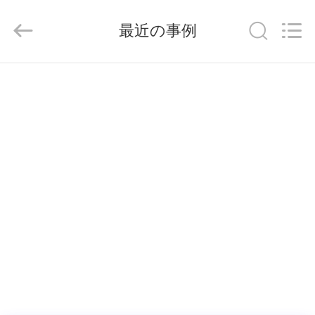
ラ
イ
ヤ
最近の事例
ー.
Copyright
©
2019
-
家
2026
suzhou
jintai
へ
antistatic
products
co.ltd.
All
Rights
Reserved.
製
品
ビ
デ
オ