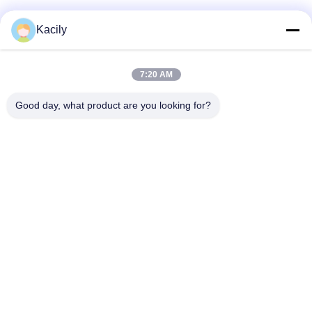
わ
Kacily
た
し
7:20 AM
loading...
た
Good day, what product are you looking for?
ち
人気カテゴリ
すべて
に
泡のクリーニングの綿棒
泡の先端の綿棒
つ
い
ポリエステル綿棒
カメラのクリーニングのキット
て
標本コレクションの綿棒
使い捨て可能な生殖不能の綿棒
工
使い捨て可能な試しの綿棒
産業綿の芽