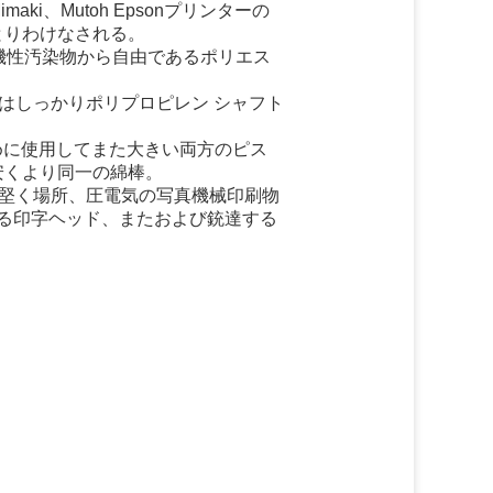
、Mutoh Epsonプリンターの
とりわけなされる。
機性汚染物から自由であるポリエス
はしっかりポリプロピレン シャフト
めに使用してまた大きい両方のピス
安くより同一の綿棒。
、堅く場所、圧電気の写真機械印刷物
がある印字ヘッド、またおよび銃達する