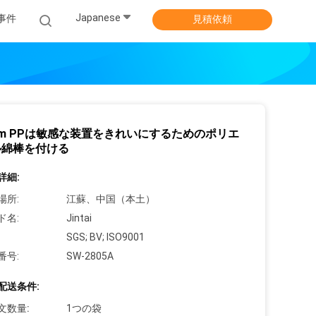
Japanese
事件
見積依頼
mm PPは敏感な装置をきれいにするためのポリエ
ル綿棒を付ける
詳細:
場所:
江蘇、中国（本土）
ド名:
Jintai
SGS; BV; ISO9001
番号:
SW-2805A
配送条件:
文数量:
1つの袋