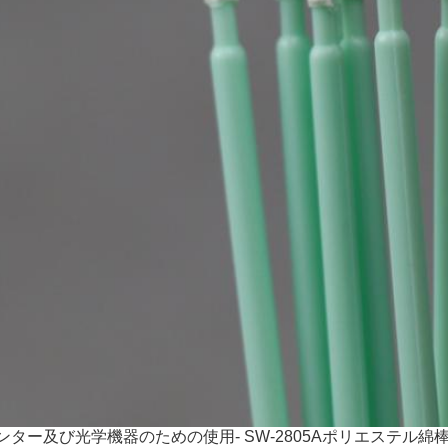
ンター及び光学機器のための使用- SW-2805Aポリエステル