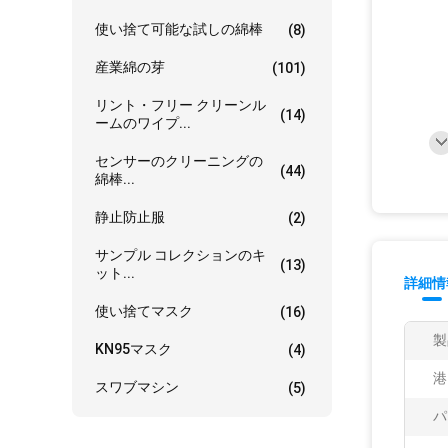
使い捨て可能な試しの綿棒
(8)
産業綿の芽
(101)
リント・フリー クリーンル
(14)
ームのワイプ...
センサーのクリーニングの
(44)
綿棒...
静止防止服
(2)
サンプル コレクションのキ
(13)
ット...
詳細情
使い捨てマスク
(16)
製
KN95マスク
(4)
港
スワブマシン
(5)
パ