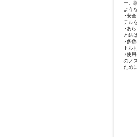
ー、顕
よう
◔安
テル
◔あ
と結
◔多
トル
◔使
のノズ
ため