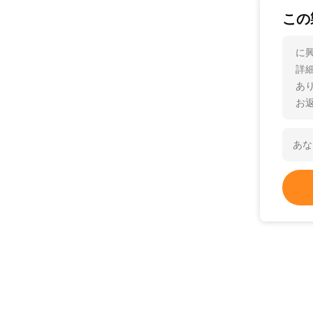
この
に
詳
あ
お