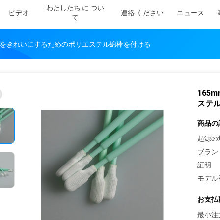
わたしたち に つい
ビデオ
連絡 ください
ニュース
て
装置をきれいにするためのポリエステル綿棒を付ける
165
ステ
商品の
起源の
ブラン
証明:
モデル
お支払
最小注