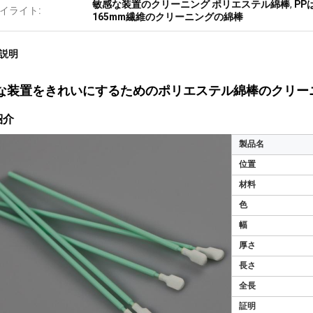
敏感な装置のクリーニング ポリエステル綿棒
,
PP
イライト:
165mm繊維のクリーニングの綿棒
説明
な装置をきれいにするためのポリエステル綿棒のクリー
紹介
製品名
位置
材料
色
幅
厚さ
長さ
全長
証明