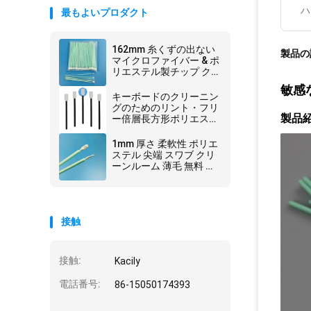
ハ
最もよいプロダクト
162mm 糸くずの出ない
製品の
マイクロファイバー & ポ
リエステル製チップ ク
リーニング綿棒、長い
敏感
PP スティック ハンドル
キーボードのクリーニン
付き
グのためのリント・フリ
製品
ー倍層長方形ポリエステ
ル綿棒
1mm 厚さ 柔軟性 ポリエ
ステル 尖端 スワブ クリ
ーンルーム 薄毛 無料 ク
リーニング スティック
接触
接触:
Kacily
電話番号:
86-15050174393