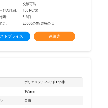
交渉可能
ージの詳細:
100 PC/袋
時間:
5-8日
能力:
20000の袋/袋每の 日
ストプライス
連絡先
ポリエステル ヘッド+pp棒
165mm
ル:
自由