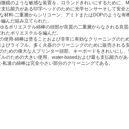
微鏡のような敏感な装置を、ロランドきれいにするために、Mimaki
な支払能力がある印字ヘッドのために光学センサーそして安全
全な材料-二重層からシリコーン、アミドまたはDOPのような有
を編んだ組み立てられた。
らゆるポリエステル綿棒の頭部が良質の二重層からなされる良質
ばれたポリエステルを編んだ。
数の使用-綿棒は塗ることおよび非常に有効なクリーニングのた
およびライフル。多く火器のクリーニングのために販売される
用のための偉大な人プリンター頭部、キーボードをきれいにし
ルのための大きい使用、water-basedおよび最も支払能力
に-私達の綿棒は完全小さい部分のクリーニングである。