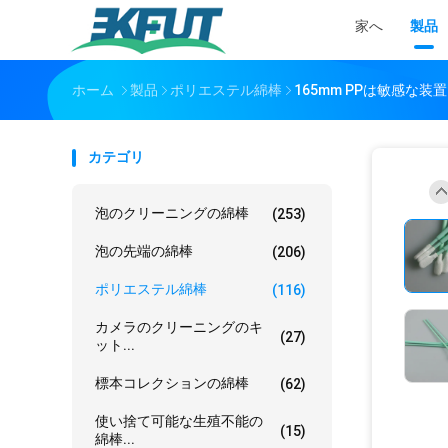
家へ
製品
ホーム
製品
ポリエステル綿棒
165mm PPは敏感な
カテゴリ
泡のクリーニングの綿棒
(253)
泡の先端の綿棒
(206)
ポリエステル綿棒
(116)
カメラのクリーニングのキ
(27)
ット...
標本コレクションの綿棒
(62)
使い捨て可能な生殖不能の
(15)
綿棒...