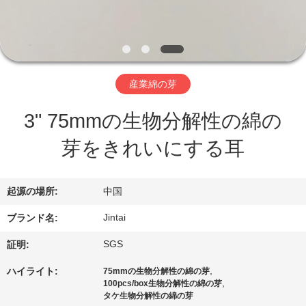
わ
た
し
産業綿の芽
た
3" 75mmの生物分解性の綿の
ち
芽をきれいにする耳
に
つ
起源の場所:
中国
い
Jintai
ブランド名:
て
SGS
証明:
,
ハイライト:
75mmの生物分解性の綿の芽
工
,
100pcs/box生物分解性の綿の芽
タケ生物分解性の綿の芽