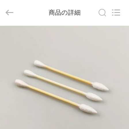
supplier.
Copyright
©
商品の詳細
2019
-
2026
suzhou
jintai
家
antistatic
products
co.ltd.
へ
All
Rights
Reserved.
製
品
ビ
デ
オ