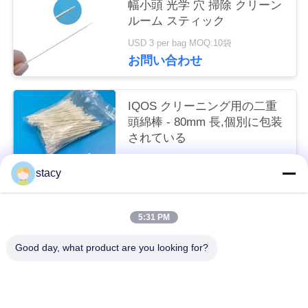
幅小頭 光学 穴 掃除 クリーン
く
ルーム スティック
だ
USD 3 per bag MOQ:10袋
お問い合わせ
さ
い
IQOS クリーニング用の二重
頭綿棒 - 80mm 長,個別に包装
されている
ニ
交渉可能 MOQ:20000個
ュ
stacy
お問い合わせ
ー
5:31 PM
ス
人気カテゴリ
すべて
Good day, what product are you looking for?
事
泡のクリーニングの綿棒
泡の先端の綿棒
件