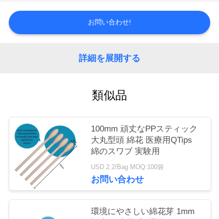
場
ツ
お問い合わせ!
ア
詳細を展開する
ー
類似品
品
質
100mm 頑丈なPPスティック
管
大丸型頭 綿花 医療用QTips
綿のスワブ 実験用
理
USD 2.2/Bag MOQ:100袋
お問い合わせ
連
絡
環境にやさしい綿花芽 1mm