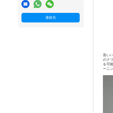
連絡先
長いハ
のクリ
を可
ーニ