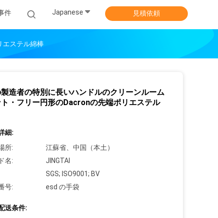
Japanese
事件
見積依頼
リエステル綿棒
の製造者の特別に長いハンドルのクリーンルーム
ト・フリー円形のDacronの先端ポリエステル
詳細:
場所:
江蘇省、中国（本土）
ド名:
JINGTAI
SGS; ISO9001; BV
番号:
esd の手袋
配送条件: