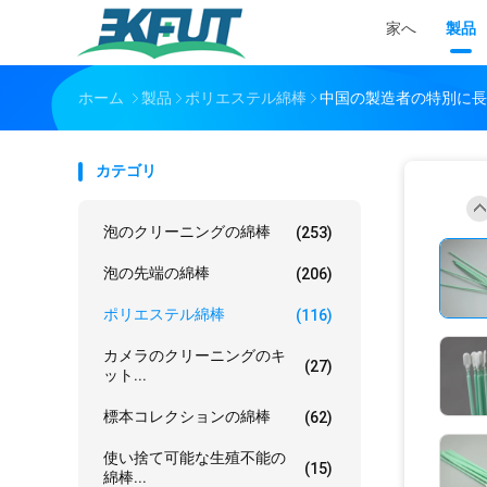
家へ
製品
ホーム
製品
ポリエステル綿棒
中国の製造者の特別に長
カテゴリ
泡のクリーニングの綿棒
(253)
泡の先端の綿棒
(206)
ポリエステル綿棒
(116)
カメラのクリーニングのキ
(27)
ット...
標本コレクションの綿棒
(62)
使い捨て可能な生殖不能の
(15)
綿棒...