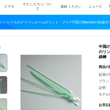
わたしたち に つい
ビデオ
連絡 ください
ニュース
て
いハンドルのクリーンルームのリント・フリー円形のDacronの先端ポ
中国
のリン
綿棒
商品の
起源の
ブラン
証明:
モデル
お支払