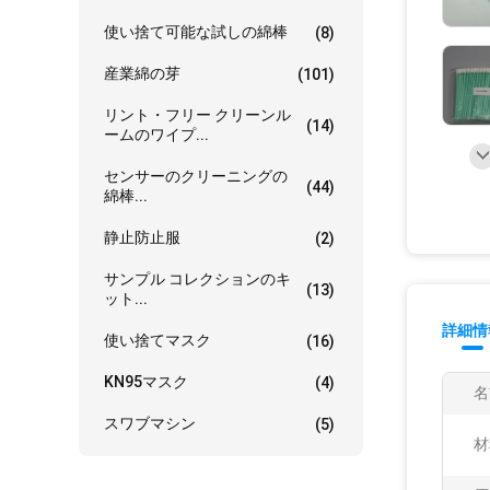
使い捨て可能な試しの綿棒
(8)
産業綿の芽
(101)
リント・フリー クリーンル
(14)
ームのワイプ...
センサーのクリーニングの
(44)
綿棒...
静止防止服
(2)
サンプル コレクションのキ
(13)
ット...
詳細情
使い捨てマスク
(16)
KN95マスク
(4)
名
スワブマシン
(5)
材