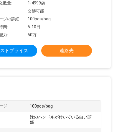
文数量:
1-4999袋
交渉可能
ージの詳細:
100pcs/bag
時間:
5-10日
能力:
50万
ストプライス
連絡先
ージ:
100pcs/bag
緑のハンドルが付いている白い頭
部