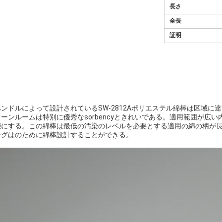
長さ
全長
証明
ンドルによって設計されているSW-2812Aポリエステル綿棒は区域
ーンルームは特別に優秀なsorbencyときれいである。適用範囲が広
能にする。この綿棒は最低の汚染のレベルを必要とする適用の綿の柄が
ングはのために綿棒設計することができる。