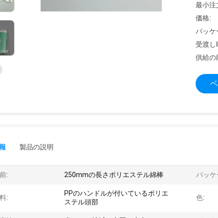
最小注
価格:
パッケ
受渡し
供給の
ベ
報
製品の説明
前:
250mmの長さポリエステル綿棒
パッケ
PPのハンドルが付いているポリエ
料:
色:
ステル頭部