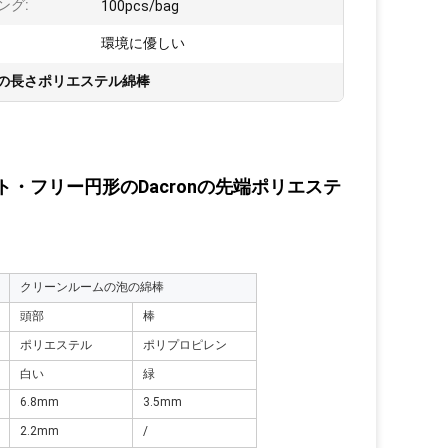
ング:
100pcs/bag
環境に優しい
mの長さポリエステル綿棒
・フリー円形のDacronの先端ポリエステ
クリーンルームの泡の綿棒
頭部
棒
ポリエステル
ポリプロピレン
白い
緑
6.8mm
3.5mm
2.2mm
/