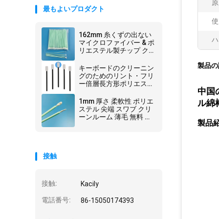
原
最もよいプロダクト
使
162mm 糸くずの出ない
ハ
マイクロファイバー & ポ
リエステル製チップ ク
リーニング綿棒、長い
製品の
PP スティック ハンドル
キーボードのクリーニン
付き
グのためのリント・フリ
ー倍層長方形ポリエステ
中国
ル綿棒
1mm 厚さ 柔軟性 ポリエ
ル綿
ステル 尖端 スワブ クリ
ーンルーム 薄毛 無料 ク
製品
リーニング スティック
接触
接触:
Kacily
電話番号:
86-15050174393