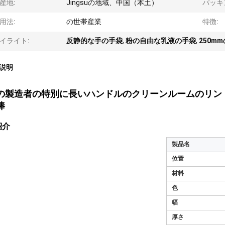
産地:
Jingsuの地域、中国（本土）
パッキ
用法:
の世帯産業
特徴:
イライト:
反静的な手の手袋
,
粉の自由な乳液の手袋
,
250m
説明
の製造者の特別に長いハンドルのクリーンルームのリント
棒
紹介
製品名
位置
材料
色
幅
厚さ