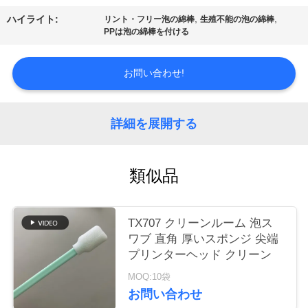
場
,
,
ハイライト:
リント・フリー泡の綿棒
生殖不能の泡の綿棒
ツ
PPは泡の綿棒を付ける
ア
お問い合わせ!
ー
詳細を展開する
品
質
類似品
管
理
TX707 クリーンルーム 泡ス
ワブ 直角 厚いスポンジ 尖端
プリンターヘッド クリーン
連
MOQ:10袋
絡
お問い合わせ