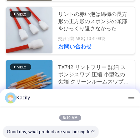
く
リントの赤い泡は綿棒の長方
だ
形の正方形のスポンジの頭部
をひっくり返さなかった
さ
交渉可能 MOQ:10-4999袋
い
お問い合わせ
ニ
TX742 リントフリー 詳細 ス
ポンジスワブ 圧縮 小型泡の
ュ
尖端 クリーンルームスワブ
工場清掃用
ー
交渉可能 MOQ:100-9999部分
Kacily
お問い合わせ
ス
8:10 AM
人気カテゴリ
すべて
事
Good day, what product are you looking for?
件