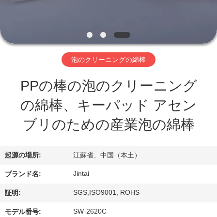
わ
た
し
泡のクリーニングの綿棒
た
PPの棒の泡のクリーニング
ち
の綿棒、キーパッド アセン
に
ブリのための産業泡の綿棒
つ
い
起源の場所:
江蘇省、中国（本土）
て
Jintai
ブランド名:
SGS,ISO9001, ROHS
証明:
工
SW-2620C
モデル番号: