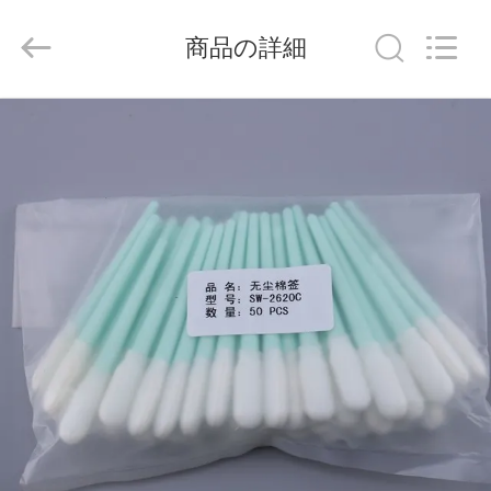
supplier.
Copyright
©
商品の詳細
2019
-
2026
suzhou
jintai
家
antistatic
products
co.ltd.
へ
All
Rights
Reserved.
製
品
ビ
デ
オ