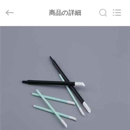
supplier.
Copyright
©
商品の詳細
2019
-
2026
suzhou
jintai
家
antistatic
products
co.ltd.
へ
All
Rights
Reserved.
製
品
ビ
デ
オ