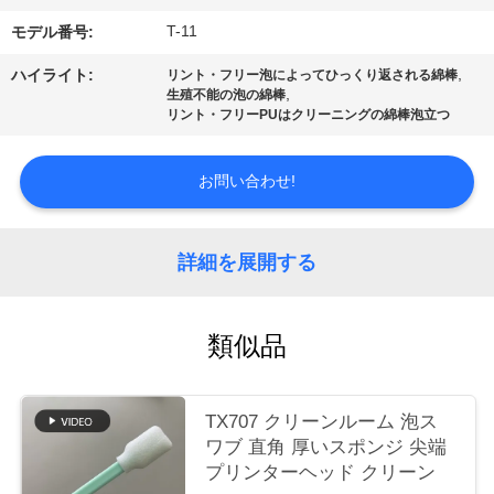
場
T-11
モデル番号:
ツ
,
ハイライト:
リント・フリー泡によってひっくり返される綿棒
ア
,
生殖不能の泡の綿棒
リント・フリーPUはクリーニングの綿棒泡立つ
ー
お問い合わせ!
品
質
詳細を展開する
管
類似品
理
TX707 クリーンルーム 泡ス
連
ワブ 直角 厚いスポンジ 尖端
絡
プリンターヘッド クリーン