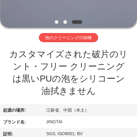
わ
た
し
泡のクリーニングの綿棒
た
カスタマイズされた破片のリ
ち
ント・フリー クリーニング
に
は黒いPUの泡をシリコーン
つ
油拭きません
い
て
起源の場所:
江蘇省、中国（本土）
JINGTAI
ブランド名:
工
SGS; ISO9001; BV
証明: