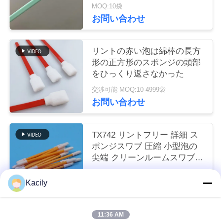
MOQ:10袋
く
お問い合わせ
だ
さ
リントの赤い泡は綿棒の長方
形の正方形のスポンジの頭部
い
をひっくり返さなかった
交渉可能 MOQ:10-4999袋
お問い合わせ
ニ
ュ
TX742 リントフリー 詳細 ス
ー
ポンジスワブ 圧縮 小型泡の
尖端 クリーンルームスワブ
ス
工場清掃用
交渉可能 MOQ:100-9999部分
Kacily
お問い合わせ
事
件
11:36 AM