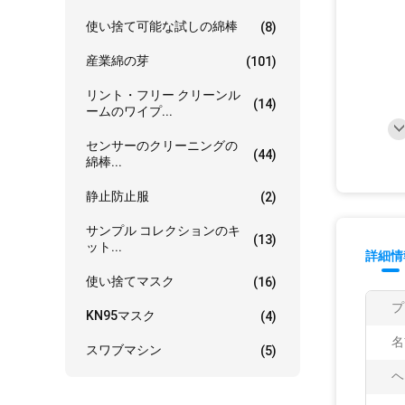
使い捨て可能な試しの綿棒
(8)
産業綿の芽
(101)
リント・フリー クリーンル
(14)
ームのワイプ...
センサーのクリーニングの
(44)
綿棒...
静止防止服
(2)
サンプル コレクションのキ
(13)
ット...
詳細情
使い捨てマスク
(16)
プ
KN95マスク
(4)
名
スワブマシン
(5)
ヘ