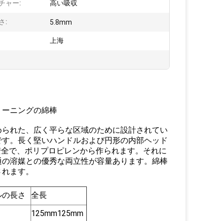
チャー:
高い吸収
さ:
5.8mm
:
上海
リーニングの綿棒
められた、広く平らな区域のために設計されてい
です。長く堅いハンドルおよび円形の内部ヘッド
安全で、ポリプロピレンから作られます。それに
通の溶媒との優秀な両立性が容量あります。綿棒
されます。
ルの長さ
全長
125mm125mm