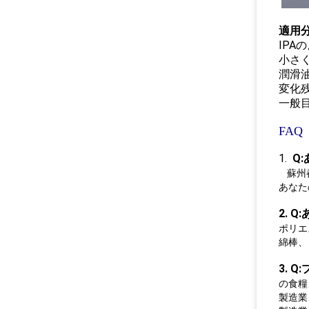
適用
IPA
小さ
潤滑
変化
一般
FAQ
1.
Q
蘇州
あなた
2.
Q
ポリエ
綿棒、
3.
Q
の食糧
製造業