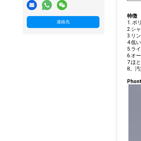
特徴
連絡先
1.
ポ
2.
3.
4.
5.ラ
6.
7.
8。
Phon