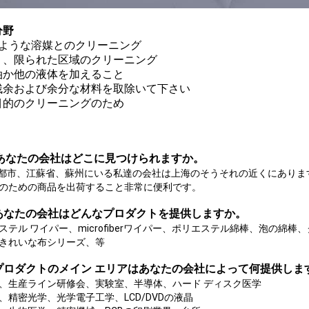
分野
のような溶媒とのクリーニング
く、限られた区域のクリーニング
油か他の液体を加えること
残余および余分な材料を取除いて下さい
目的のクリーニングのため
:あなたの会社はどこに見つけられますか。
都市、江蘇省、蘇州にいる私達の会社は上海のそうそれの近くにありま
のための商品を出荷すること非常に便利です。
:あなたの会社はどんなプロダクトを提供しますか。
ステル ワイパー、microfiberワイパー、ポリエステル綿棒、泡の綿
きれいな布シリーズ、等
:プロダクトのメイン エリアはあなたの会社によって何提供しま
、生産ライン研修会、実験室、半導体、ハード ディスク医学
、精密光学、光学電子工学、LCD/DVDの液晶