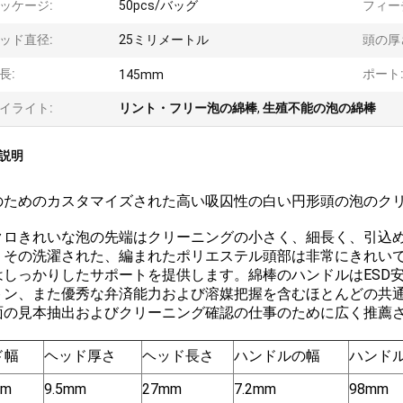
ッケージ:
50pcs/バッグ
フィー
ッド直径:
25ミリメートル
頭の厚
長:
ポート
145mm
イライト:
リント・フリー泡の綿棒
,
生殖不能の泡の綿棒
説明
のためのカスタマイズされた高い吸囚性の白い円形頭の泡のク
クロきれいな泡の先端はクリーニングの小さく、細長く、引込
。その洗濯された、編まれたポリエステル頭部は非常にきれい
はしっかりしたサポートを提供します。綿棒のハンドルはESD
トン、また優秀な弁済能力および溶媒把握を含むほとんどの共
面の見本抽出およびクリーニング確認の仕事のために広く推薦
ド幅
ヘッド厚さ
ヘッド長さ
ハンドルの幅
ハンド
mm
9.5mm
27mm
7.2mm
98mm