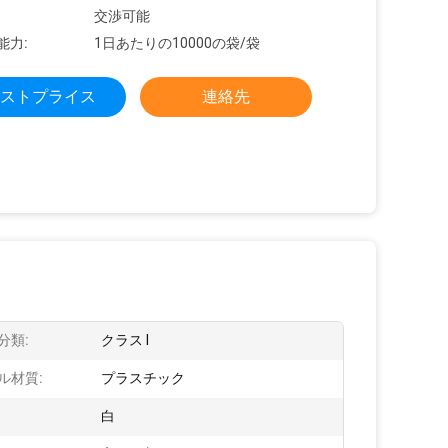
交渉可能
能力:
1日あたりの10000の袋/袋
ストプライス
連絡先
分類:
クラス I
ル材質:
プラスチック
白