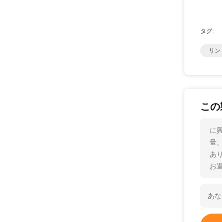
タグ:
リン
この
に
量
あ
お