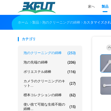
家へ
製品
ホーム
製品
泡のクリーニングの綿棒
カスタマイズされ
カテゴリ
泡のクリーニングの綿棒
(253)
泡の先端の綿棒
(206)
ポリエステル綿棒
(116)
カメラのクリーニングのキ
(27)
ット...
標本コレクションの綿棒
(62)
使い捨て可能な生殖不能の
(15)
綿棒...