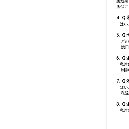
製造業
酒保に
4.
Q
はい
5.
Q
どの
幾日
6.
Q
私達
制御
7.
Q
はい
私達
8.
Q
私達