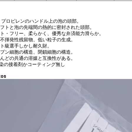
リプロピレンのハンドル上の泡の頭部。
シャフトと泡の先端間の熱的に密封された頭部。
リント・フリー、柔らかく、優秀な弁済能力滑らか。
低い不揮発性残留物、低い粒子の生成。
イト級選手しかし耐久財。
オープン細胞の構造、閉鎖細胞の構造。
ほとんどの共通の溶媒と互換性がある。
汚染の接着剤かコーティング無し
tos