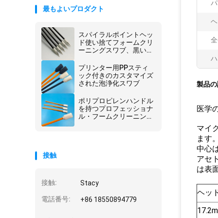
パ
最もよいプロダクト
ヘ
スパイラルポイントヘッ
全
ド使い捨てフォームクリ
ーニングスワブ、黒いハ
ンドル付き、長さ67mm
ハ
プリンター用PPスティ
ック付きのカスタマイズ
された泡浄化スワブ
製品の
ポリプロピレンハンドル
医学
を持つプロフェッショナ
ル・フームクリーニング
スワップ
マイ
ます
中心
接触
アセ
は表
接触:
Stacy
ヘッ
電話番号:
+86 18550894779
17.2