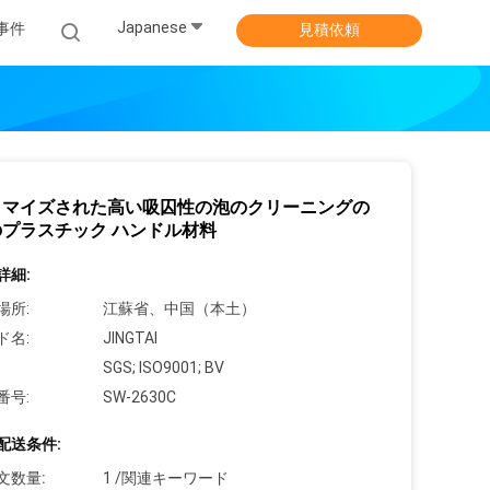
Japanese
事件
見積依頼
タマイズされた高い吸囚性の泡のクリーニングの
プラスチック ハンドル材料
詳細:
場所:
江蘇省、中国（本土）
ド名:
JINGTAI
SGS; ISO9001; BV
番号:
SW-2630C
配送条件:
文数量:
1 /関連キーワード