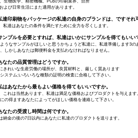
、生物医学、精密機械、PCBの印刷業界、台所
および日常生活にまた適用があります。
:私達印刷物をパッケージの私達の自身のブランドは、ですそれ
、私達はあなたの条件を満たすために全力を尽くします。
:サンプルを必要とすれば、私達はいかにサンプルを得てもいい
ようなサンプルがほしいと思うかちょうど私達に、私達準備します3の
、しかしあなたは郵便料金を支払わなければなりません。
:あなたの品質管理はどうですか。
にきれいな生産労働の場所が、良質材料と、厳しく質あります
システム;いろいろな種類の証明の
検査に
合格して下さい。
:私はあなたから最もよい価格を得てもいいですか。
、これは当然あります、私達は満足な価格およびプロダクトを与えます
にの得ますあなたによってがほしい価格を連絡して下さい。
:あなたの受渡し時間は何ですか。
は納金の後の7日以内にあなたに私達のプロダクトを送ります。