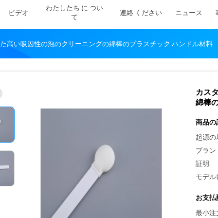
わたしたち に つい
ビデオ
連絡 ください
ニュース
て
た高い吸囚性の泡のクリーニングの綿棒のプラスチック ハンドル材料
カス
綿棒の
商品の
起源の
ブラン
証明:
モデル
お支払
最小注