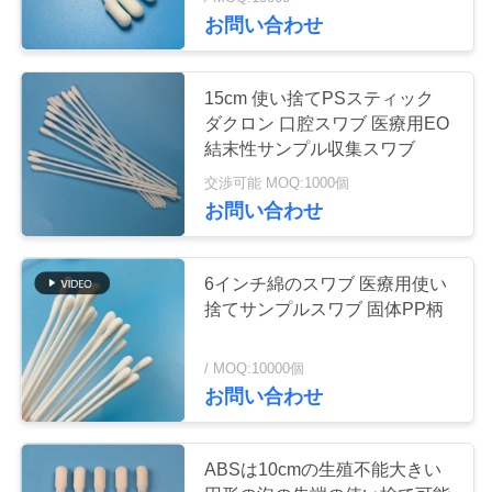
お問い合わせ
わ
た
15cm 使い捨てPSスティック
し
ダクロン 口腔スワブ 医療用EO
結末性サンプル収集スワブ
た
交渉可能 MOQ:1000個
ち
お問い合わせ
に
6インチ綿のスワブ 医療用使い
つ
捨てサンプルスワブ 固体PP柄
い
/ MOQ:10000個
て
お問い合わせ
工
ABSは10cmの生殖不能大きい