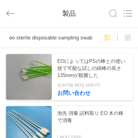
ラ
イ
ヤ
製品
ー.
Copyright
©
2019
-
家
2026
eo sterile disposable sampling swab
suzhou
jintai
へ
antistatic
products
co.ltd.
All
Rights
EOによってはPSの棒との使い
Reserved.
製
捨て可能な試しの綿棒の長さ
135mmが殺菌した
品
交渉可能 MOQ:1000 PC
お問い合わせ
ビ
デ
泡先 消毒 試料取り EO 木の棒
で消毒
オ
/ MOQ:10000