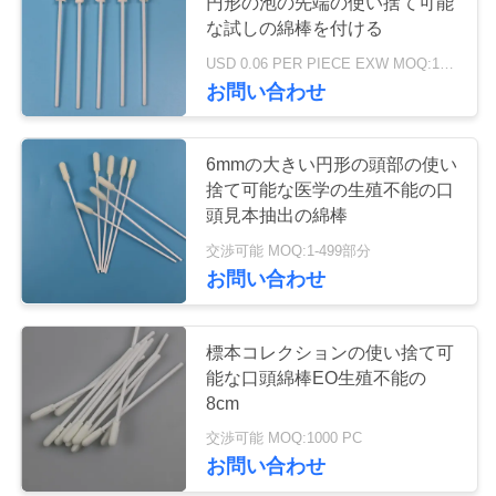
円形の泡の先端の使い捨て可能
場
な試しの綿棒を付ける
ツ
USD 0.06 PER PIECE EXW MOQ:100pcs
お問い合わせ
ア
ー
6mmの大きい円形の頭部の使い
捨て可能な医学の生殖不能の口
品
頭見本抽出の綿棒
交渉可能 MOQ:1-499部分
質
お問い合わせ
管
理
標本コレクションの使い捨て可
能な口頭綿棒EO生殖不能の
8cm
連
交渉可能 MOQ:1000 PC
お問い合わせ
絡