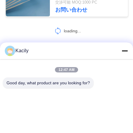
交渉可能 MOQ:1000 PC
お問い合わせ
見
積
loading...
も
Kacily
お問い合わせ!
り
を
12:47 AM
人気カテゴリ
すべて
依
Good day, what product are you looking for?
頼
泡のクリーニングの綿棒
泡の先端の綿棒
す
る
ポリエステル綿棒
カメラのクリーニングのキット
標本コレクションの綿棒
使い捨て可能な生殖不能の綿棒