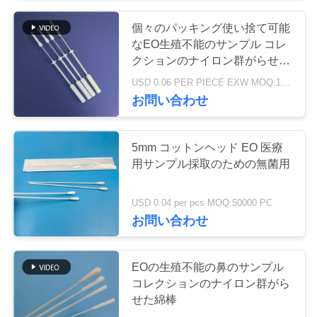
く
個々のパッキング使い捨て可能
だ
なEO生殖不能のサンプル コレ
クションのナイロン群がらせた
さ
鼻の綿棒
USD 0.06 PER PIECE EXW MOQ:100pcs
い
お問い合わせ
ニ
5mm コットンヘッド EO 医療
用サンプル採取のための無菌用
ュ
ー
USD 0.04 per pcs MOQ:50000 PC
お問い合わせ
ス
EOの生殖不能の鼻のサンプル
事
コレクションのナイロン群がら
せた綿棒
件