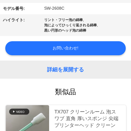
場
SW-2608C
モデル番号:
ツ
,
ハイライト:
リント・フリー泡の綿棒
ア
,
泡によってひっくり返される綿棒
黒い円形のヘッド泡の綿棒
ー
お問い合わせ!
品
質
詳細を展開する
管
類似品
理
TX707 クリーンルーム 泡ス
連
ワブ 直角 厚いスポンジ 尖端
絡
プリンターヘッド クリーン