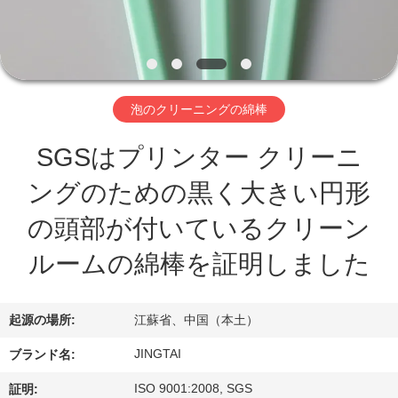
わ
た
し
泡のクリーニングの綿棒
た
SGSはプリンター クリーニ
ち
ングのための黒く大きい円形
に
の頭部が付いているクリーン
つ
ルームの綿棒を証明しました
い
て
起源の場所:
江蘇省、中国（本土）
JINGTAI
ブランド名:
工
ISO 9001:2008, SGS
証明: