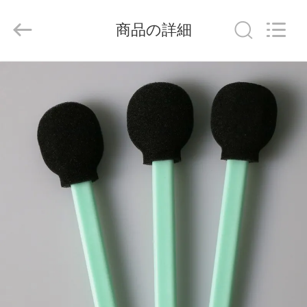
supplier.
Copyright
©
商品の詳細
2019
-
2026
suzhou
jintai
家
antistatic
products
co.ltd.
へ
All
Rights
Reserved.
製
品
ビ
デ
オ