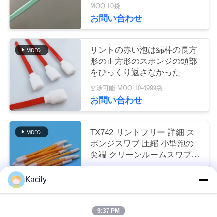
MOQ:10袋
く
お問い合わせ
だ
さ
リントの赤い泡は綿棒の長方
形の正方形のスポンジの頭部
い
をひっくり返さなかった
交渉可能 MOQ:10-4999袋
お問い合わせ
ニ
ュ
TX742 リントフリー 詳細 ス
ー
ポンジスワブ 圧縮 小型泡の
尖端 クリーンルームスワブ
ス
工場清掃用
交渉可能 MOQ:100-9999部分
Kacily
お問い合わせ
事
件
9:37 PM